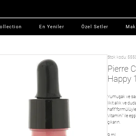
ollection
En Yeniler
Özel Setler
Mak
Stok kodu: 555
Pierre C
Happy 
Yumuşak ve sağlık
likit allık ve d
hafif formülüyl
Vitamini” ile eş
çıkarın.
9 ml