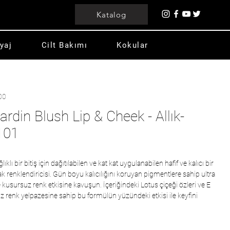
Katalog
yaj
Cilt Bakımı
Kokular
00
ardin Blush Lip & Cheek - Allık-
101
lı bir bitiş için dağıtılabilen ve kat kat uygulanabilen hafif ve kalıcı bir
udak renklendiricisi. Gün boyu kalıcılığını koruyan pigmentlere sahip ultra
e kusursuz renk etkisine kavuşun. İçeriğindeki Lotus çiçeği özleri ve E
şiz renk yelpazesine sahip bu formülün yüzündeki etkisi ile keyfini